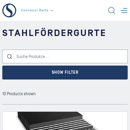
Zum Inhalt der Seite
Conveyor Belts
SUCH
M
STAHLFÖRDERGURTE
Suche Produkte …
SHOW FILTER
10 Products shown