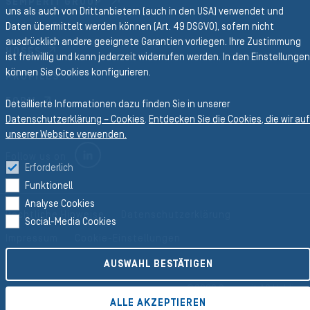
SEMPERIT GROUP
uns als auch von Drittanbietern (auch in den USA) verwendet und
Business Divisionen
Daten übermittelt werden können (Art. 49 DSGVO), sofern nicht
ausdrücklich andere geeignete Garantien vorliegen. Ihre Zustimmung
HOSES
ist freiwillig und kann jederzeit widerrufen werden. In den Einstellungen
können Sie Cookies konfigurieren.
PROFILES
FORM
Detaillierte Informationen dazu finden Sie in unserer
Datenschutzerklärung – Cookies
.
Entdecken Sie die Cookies, die wir auf
unserer Website verwenden.
LINKEDIN
Follow us on
Erforderlich
Funktionell
Analyse Cookies
Rechtliche Hinweise
Datenschutzerklärung
Social-Media Cookies
Impressum
Cookie-Einstellungen
AUSWAHL BESTÄTIGEN
©2026 Semperit AG Holding
ALLE AKZEPTIEREN