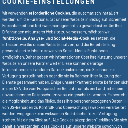
COOKIE-EINSTELLUNGEN
Wir verwenden
erforderliche Cookies
, die automatisch installiert
werden, um die Funktionalität unserer Website in Bezug auf Sicherheit,
Sempercord
Erreichbarkeit und Netzwerkmanagement zu gewährleisten. Um Ihre
Erfahrungen mit unserer Website zu verbessern, möchten wir
The Sempertrans steel cord belt with the highest strength
funktionelle, Analyse- und Social-Media-Cookies
setzen, die
and longest service life
erfassen, wie Sie unsere Website nutzen, und die Bereitstellung
personalisierter Inhalte sowie von Social-Media-Funktionen
Steel cord
ermöglichen. Daher geben wir Informationen über Ihre Nutzung unserer
Website an unsere Partner weiter. Diese können derartige
Informationen mit anderen Daten kombinieren, die Sie ihnen zur
Verfügung gestellt haben oder die sie im Rahmen Ihrer Nutzung der
Zurück zur Hauptnavigation
Dienste gesammelt haben. Einige unserer Partnerdienste befinden sic
ZURÜCK FÖRDERGURTE
in den USA, die vom Europäischen Gerichtshof als ein Land mit einem
unzureichenden Datenschutzniveau eingeschätzt werden. Es besteht
die Möglichkeit und das Risiko, dass Ihre personenbezogenen Daten
von US-Behörden zu Kontroll- und Überwachungszwecken verarbeitet
werden, wogegen keine wirksamen Rechtsbehelfe zur Verfügung
Group Website
stehen. Mit einem Klick auf „Alle Cookies akzeptieren“ erklären Sie sich
damit einverstanden, dass Cookies auf unserer Website sowohl von